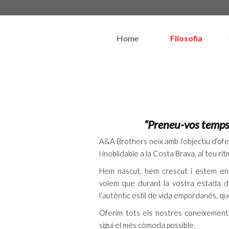
Home
Filosofia
“Preneu-vos temps 
A&A Brothers neix amb l’objectiu d’ofe
i inoblidable a la Costa Brava, al teu rit
Hem nascut, hem crescut i estem ena
volem que durant la vostra estada de
l’autèntic estil de vida empordanès, q
Oferim tots els nostres coneixement
sigui el més còmoda possible.