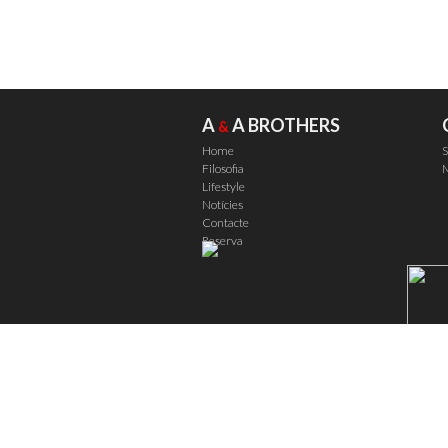
A
A BROTHERS
&
Home
S
Filosofia
M
Lifestyle
Notícies
Contacte
Reserva