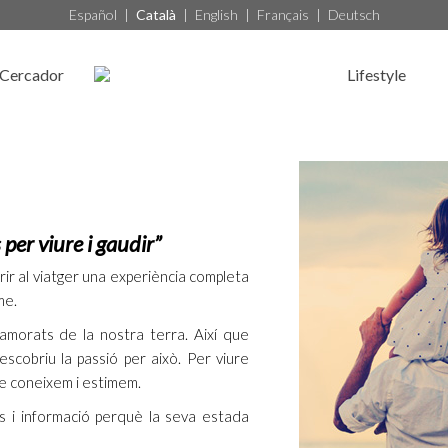
Español
|
Català
|
English
|
Français
|
Deutsch
Cercador
Lifestyle
per viure i gaudir”
rir al viatger una experiència completa
me.
morats de la nostra terra. Així que
scobriu la passió per això. Per viure
ue coneixem i estimem.
s i informació perquè la seva estada