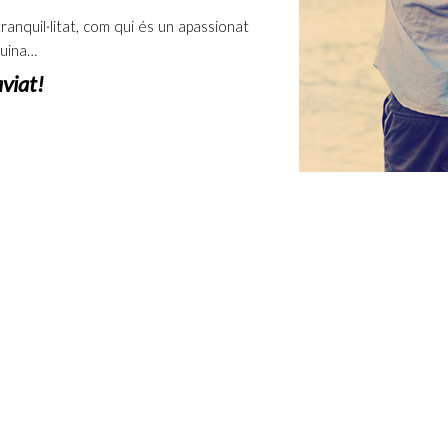
tranquil·litat, com qui és un apassionat
cuina…
aviat!