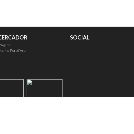
CERCADOR
SOCIAL
'Agaró
arina Port d'Aro