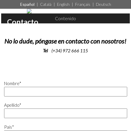
Español
|
Català
|
English
|
Français
|
Deutsch
Contenido
Contacto
No lo dude, póngase en contacto con nosotros!
Tel
(+34) 972 666 115
Nombre*
Apellido*
País*