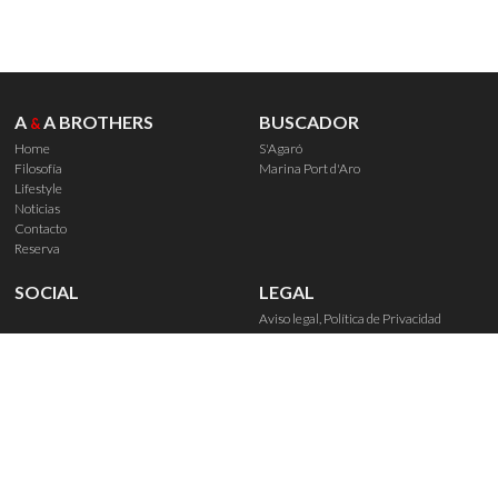
A
A BROTHERS
BUSCADOR
&
Home
S'Agaró
Filosofía
Marina Port d'Aro
Lifestyle
Noticias
Contacto
Reserva
SOCIAL
LEGAL
Aviso legal, Política de Privacidad
Política de Cookies
Derechos de reserva