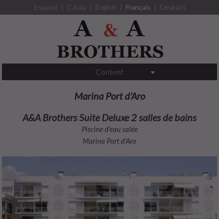
Español
|
Català
|
English
|
Français
|
Deutsch
Content
Marina Port d'Aro
A&A Brothers Suite Deluxe 2 salles de bains
Piscine d'eau salée
Marina Port d'Aro