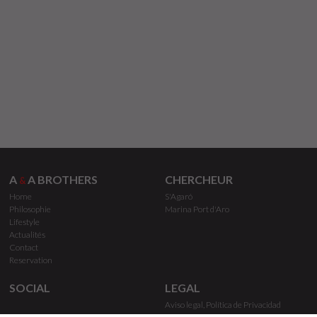
A
A BROTHERS
CHERCHEUR
&
Home
S'Agaró
Philosophie
Marina Port d'Aro
Lifestyle
Actualités
Contact
Reservation
SOCIAL
LEGAL
Aviso legal, Política de Privacidad