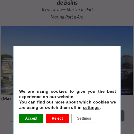
de bains
Terrasse avec Vue sur le Port
Marina Port d'Aro
We are using cookies to give you the best
experience on our website.
(Max. 4 personnes)
You can find out more about which cookies we
are using or switch them off in
settings
.
Chercher
Accept
Reject
Settings