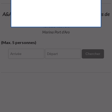
A&A Brothers Suite Deluxe 3 chambres et 2 salles de
bains
Terrasse Vue Port
Marina Port d'Aro
(Max. 5 personnes)
Chercher