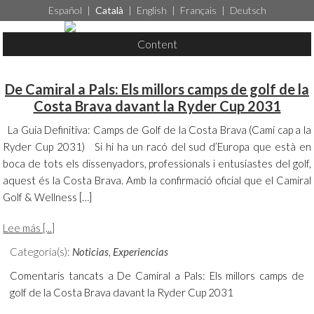
Español
|
Català
|
English
|
Français
|
Deutsch
Content
De Camiral a Pals: Els millors camps de golf de la
Costa Brava davant la Ryder Cup 2031
La Guia Definitiva: Camps de Golf de la Costa Brava (Camí cap a la
Ryder Cup 2031) Si hi ha un racó del sud d’Europa que està en
boca de tots els dissenyadors, professionals i entusiastes del golf,
aquest és la Costa Brava. Amb la confirmació oficial que el Camiral
Golf & Wellness […]
Lee más [...]
Categoría(s):
Noticias
,
Experiencias
Comentaris tancats
a De Camiral a Pals: Els millors camps de
golf de la Costa Brava davant la Ryder Cup 2031