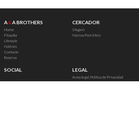
A
A BROTHERS
CERCADOR
&
Home
S'Agaró
Filosofia
Marina Port d'Aro
Lifestyle
Notícies
Contacte
Reserva
SOCIAL
LEGAL
Aviso legal, Política de Privacidad
Política de Cookies
Derechos de reserva