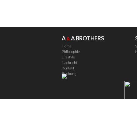
A
A BROTHERS
&
Home
S
Philosophie
M
Lifestyle
Nachricht
Kontakt
Buchung