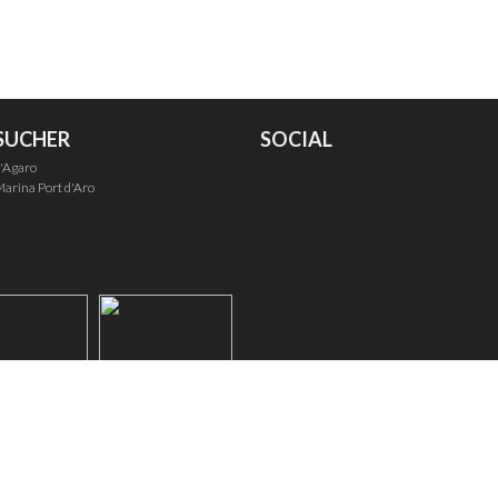
SUCHER
SOCIAL
'Agaro
arina Port d'Aro