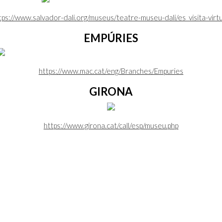
tps://www.salvador-dali.org/museus/teatre-museu-dali/es_visita-virtu
EMPÚRIES
https://www.mac.cat/eng/Branches/Empuries
GIRONA
https://www.girona.cat/call/esp/museu.php