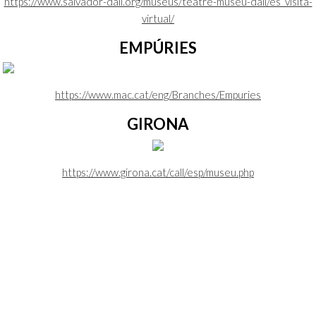
https://www.salvador-dali.org/museus/teatre-museu-dali/es_visita-
virtual/
EMPÚRIES
https://www.mac.cat/eng/Branches/Empuries
GIRONA
https://www.girona.cat/call/esp/museu.php