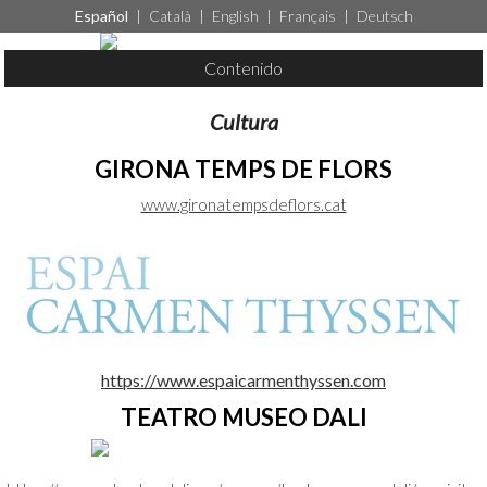
Español
|
Català
|
English
|
Français
|
Deutsch
Contenido
Cultura
GIRONA TEMPS DE FLORS
www.gironatempsdeflors.cat
https://www.espaicarmenthyssen.com
TEATRO MUSEO DALI