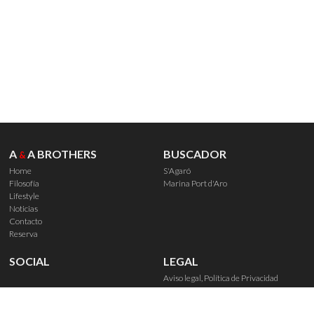
A
A BROTHERS
BUSCADOR
&
Home
S'Agaró
Filosofía
Marina Port d'Aro
Lifestyle
Noticias
Contacto
Reserva
SOCIAL
LEGAL
Aviso legal, Política de Privacidad
Política de Cookies
Derechos de reserva