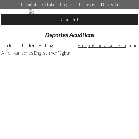
Español
|
Català
|
English
|
Français
|
Deutsch
Content
Deportes Acuáticos
Leider ist der Eintrag nur auf
Europäisches Spanisch
und
Amerikanisches Englisch
verfügbar.