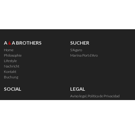
A
A BROTHERS
SUCHER
&
Home
S'Agaro
Philosophie
Marina Port d'Aro
Lifestyle
Nachricht
Kontakt
Buchung
SOCIAL
LEGAL
Aviso legal, Política de Privacidad
Política de Cookies
Derechos de reserva