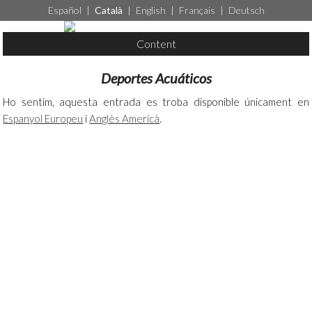
Español
|
Català
|
English
|
Français
|
Deutsch
Content
Deportes Acuáticos
Ho sentim, aquesta entrada es troba disponible únicament en
Espanyol Europeu
i
Anglès Americà
.