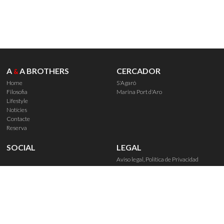
A
A BROTHERS
CERCADOR
&
Home
S'Agaró
Filosofia
Marina Port d'Aro
Lifestyle
Notícies
Contacte
Reserva
SOCIAL
LEGAL
Aviso legal, Política de Privacidad
Política de Cookies
Derechos de reserva