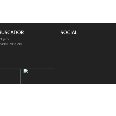
BUSCADOR
SOCIAL
'Agaró
arina Port d'Aro