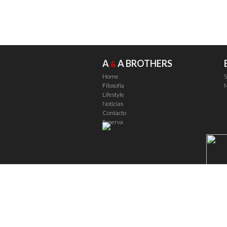
A
A BROTHERS
&
Home
S
Filosofía
M
Lifestyle
Noticias
Contacto
Reserva