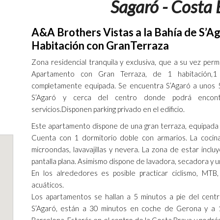
Sagaró - Costa
A&A Brothers Vistas a la Bahía de S’A
Habitación con GranTerraza
Zona residencial tranquila y exclusiva, que a su vez permi
Apartamento con Gran Terraza, de 1 habitación,1
completamente equipada. Se encuentra S’Agaró a unos 5 
S’Agaró y cerca del centro donde podrá encont
servicios.Disponen parking privado en el edificio.
Este apartamento dispone de una gran terraza, equipada co
Cuenta con 1 dormitorio doble con armarios. La cocina
microondas, lavavajillas y nevera. La zona de estar inc
pantalla plana. Asimismo dispone de lavadora, secadora y 
En los alrededores es posible practicar ciclismo, MTB, 
acuáticos.
Los apartamentos se hallan a 5 minutos a pie del centr
S’Agaró, están a 30 minutos en coche de Gerona y a 