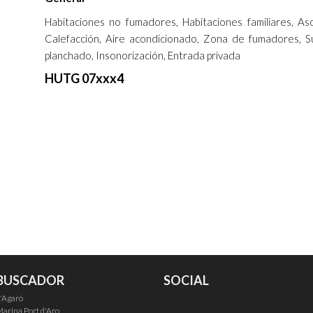
Habitaciones no fumadores, Habitaciones familiares, Asc
Calefacción, Aire acondicionado, Zona de fumadores, S
planchado, Insonorización, Entrada privada
HUTG 07xxx4
BUSCADOR
SOCIAL
'Agaró
arina Port d'Aro