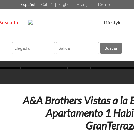
Español
|
Català
|
English
|
Français
|
Deutsch
Buscador
Lifestyle
Buscar
A&A Brothers Vistas a la 
Apartamento 1 Habi
GranTerraz