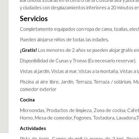
Barcelona. Estarás en el centro de la Costa Brava y podrás
y ciudades con desplazamientos inferiores a 20 minutos e
Servicios
Completamente equipados con ropa de cama, toallas, electr
Pueden alojarse niños de todas las edades.
¡Gratis!
Los menores de 2 años se pueden alojar gratis en
Disponibilidad de Cunas y Tronas (Es necesario reservar).
Vistas al jardín, Vistas al mar, Vistas a la montaña, Vistas a l
Piscina al aire libre, Jardín, Terraza, Terraza / solárium,
comedor exterior
Cocina
Microondas, Productos de limpieza, Zona de cocina, Cafeter
Horno, Mesa de comedor, Fogones, Tostadora, Lavadora,T
Actividades
Pista de tenis, Campo de golf (a menos de 3 km), Pesca,