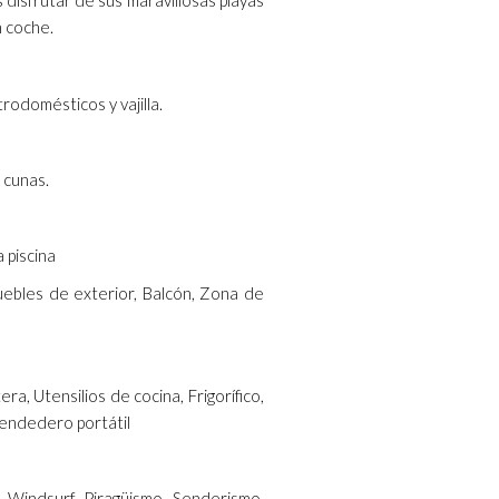
 disfrutar de sus maravillosas playas
n coche.
odomésticos y vajilla.
 cunas.
a piscina
 Muebles de exterior, Balcón, Zona de
a, Utensilios de cocina, Frigorífico,
endedero portátil
 Windsurf, Piragüismo, Senderismo,