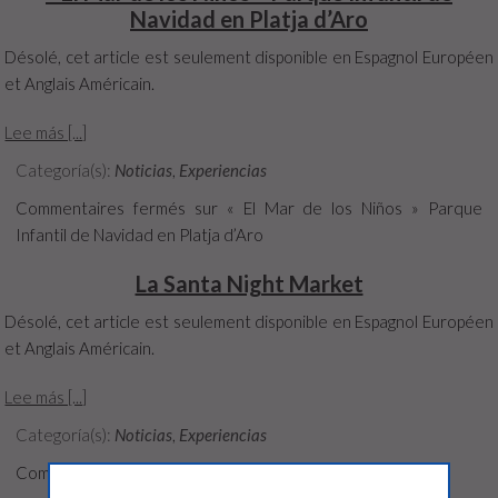
Navidad en Platja d’Aro
Désolé, cet article est seulement disponible en Espagnol Européen
et Anglais Américain.
Lee más [...]
Categoría(s):
Noticias
,
Experiencias
Commentaires fermés
sur « El Mar de los Niños » Parque
Infantil de Navidad en Platja d’Aro
La Santa Night Market
Désolé, cet article est seulement disponible en Espagnol Européen
et Anglais Américain.
Lee más [...]
Categoría(s):
Noticias
,
Experiencias
Commentaires fermés
sur La Santa Night Market