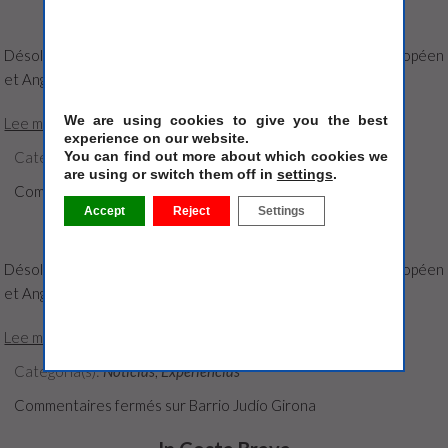
Día Sant Jordi
Désolé, cet article est seulement disponible en Espagnol Européen
et Anglais Américain.
We are using cookies to give you the best
Lee más [...]
experience on our website.
You can find out more about which cookies we
Categoría(s):
Noticias
,
Experiencias
are using or switch them off in
settings
.
Commentaires fermés
sur Día Sant Jordi
Accept
Reject
Settings
Barrio Judío Girona
Désolé, cet article est seulement disponible en Espagnol Européen
et Anglais Américain.
Lee más [...]
Categoría(s):
Noticias
,
Experiencias
Commentaires fermés
sur Barrio Judío Girona