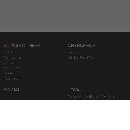
A
A BROTHERS
CHERCHEUR
&
Home
S'Agaró
Philosophie
Marina Port d'Aro
Lifestyle
Actualités
Contact
Reservation
SOCIAL
LEGAL
Aviso legal, Política de Privacidad
Política de Cookies
Derechos de reserva