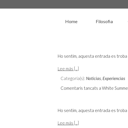
Home
Filosofia
Ho sentim, aquesta entrada es troba 
Lee más [...]
Categoría(s):
Noticias
,
Experiencias
Comentaris tancats
a White Summe
Ho sentim, aquesta entrada es troba 
Lee más [...]