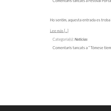
Comentaris tancats
a Festival Port
Ho sentim, aquesta entrada es troba 
Lee más [...]
Categoría(s):
Noticias
Comentaris tancats
a “ Tómese tiemp