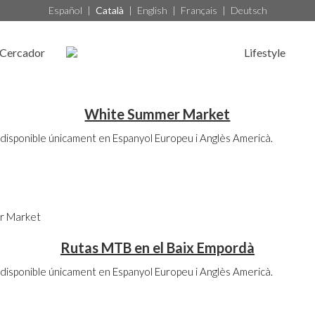
Español
|
Català
|
English
|
Français
|
Deutsch
Cercador
Lifestyle
White Summer Market
disponible únicament en Espanyol Europeu i Anglès Americà.
r Market
Rutas MTB en el Baix Empordà
disponible únicament en Espanyol Europeu i Anglès Americà.