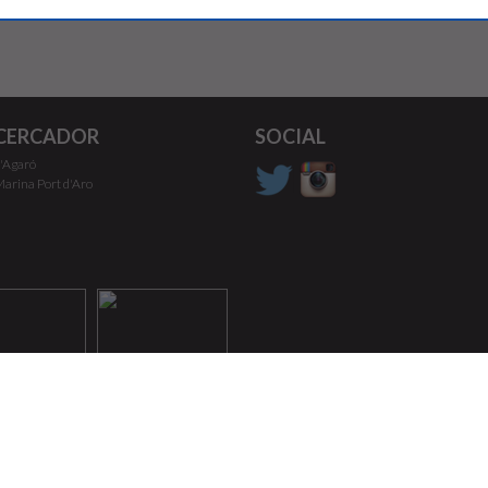
CERCADOR
SOCIAL
'Agaró
arina Port d'Aro