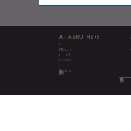
A
A BROTHERS
&
Home
S
Filosofia
M
Lifestyle
Notícies
Contacte
Reserva