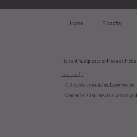
Home
Filosofia
Ho sentim, aquesta entrada es troba 
Lee más [...]
Categoría(s):
Noticias
,
Experiencias
Comentaris tancats
a La Santa Nigh