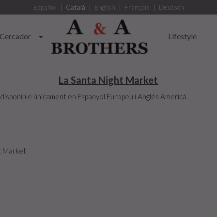
Español
|
Català
|
English
|
Français
|
Deutsch
Cercador
Lifestyle
La Santa Night Market
disponible únicament en Espanyol Europeu i Anglès Americà.
t Market