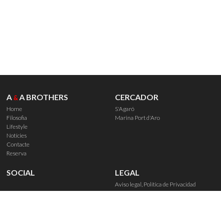
A
A BROTHERS
CERCADOR
&
Home
S'Agaró
Filosofia
Marina Port d'Aro
Lifestyle
Notícies
Contacte
Reserva
SOCIAL
LEGAL
Aviso legal, Política de Privacidad
Política de Cookies
Derechos de reserva