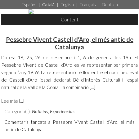
Español
|
Català
|
English
|
Français
|
Deutsch
Content
Pessebre Vivent Castell d’Aro, el més antic de
Catalunya
Dates: 18, 25, 26 de desembre i 1, 6 de gener a les 19h. El
Pessebre Vivent de Castell d’Aro es va representar per primera
vegada l’any 1959. La representació té lloc entre el nucli medieval
de Castell d’Aro (espai declarat Bé d’Interès Cultural) i l’espai
natural de la Vall de la Coma. La combinació […]
Lee más [...]
Categoría(s):
Noticias
,
Experiencias
Comentaris tancats
a Pessebre Vivent Castell d’Aro, el més
antic de Catalunya